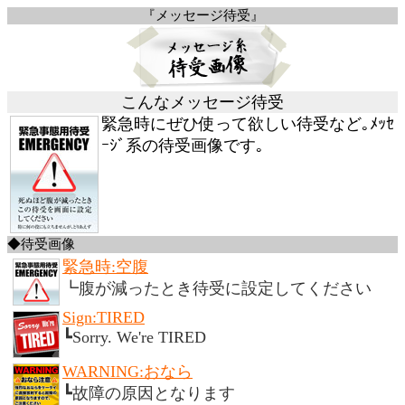
『メッセージ待受』
こんなメッセージ待受
緊急時にぜひ使って欲しい待受など｡ﾒｯｾ
ｰｼﾞ系の待受画像です｡
◆待受画像
緊急時:空腹
┗腹が減ったとき待受に設定してください
Sign:TIRED
┗Sorry. We're TIRED
WARNING:おなら
┗故障の原因となります