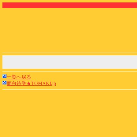
一覧へ戻る
面白待受★TOMAKI.jp